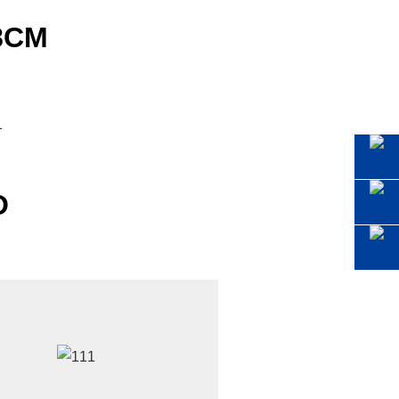
8CM
O