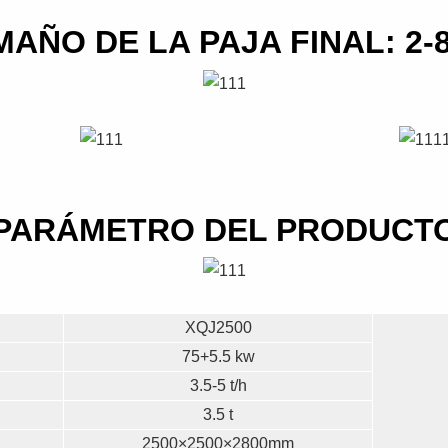
MAÑO DE LA PAJA FINAL: 2-
PARÁMETRO DEL PRODUCT
XQJ2500
75+5.5 kw
3.5-5 t/h
3.5 t
2500×2500×2800mm