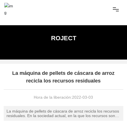
PRODUCTOS
ROJECT
SOLUCIÓN DE LA LÍNEA DE PELLETS
PROYECTO
La máquina de pellets de cáscara de arroz
recicla los recursos residuales
CORE TEC
Hora de la liberación:
2022-03-03
GLOBAL KINGORO
La máquina de pellets de cáscara de arroz recicla los recursos
residuales. En la sociedad actual, en la que los recursos son
escasos, la conservación de la energía y la protección del
medio ambiente deben figurar en el orden del día. En el caso